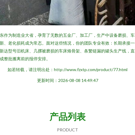
东作为制造业大省，孕育了无数的五金厂、加工厂，生产中设备磨损、车
新、老化损耗成为常态。面对这些情况，你的团队专业有效：长期承接一
新达型号旧机床、几摞被磨损的车床烙骨架、条繁链漏的罐头生产线，直
成整批搬离前的报停安排。
如若转载，请注明出处：http://www.fzxtp.com/product/77.html
更新时间：2026-08-08 14:49:47
产品列表
PRODUCT