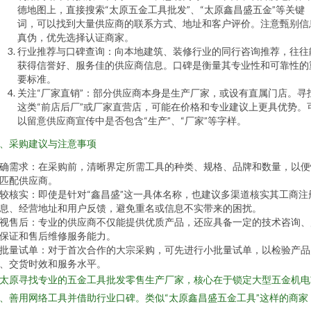
德地图上，直接搜索“太原五金工具批发”、“太原鑫昌盛五金”等关键
词，可以找到大量供应商的联系方式、地址和客户评价。注意甄别信
真伪，优先选择认证商家。
行业推荐与口碑查询：向本地建筑、装修行业的同行咨询推荐，往往
获得信誉好、服务佳的供应商信息。口碑是衡量其专业性和可靠性的
要标准。
关注“厂家直销”：部分供应商本身是生产厂家，或设有直属门店。寻
这类“前店后厂”或厂家直营店，可能在价格和专业建议上更具优势。
以留意供应商宣传中是否包含“生产”、“厂家”等字样。
、采购建议与注意事项
确需求：在采购前，清晰界定所需工具的种类、规格、品牌和数量，以便
匹配供应商。
较核实：即使是针对“鑫昌盛”这一具体名称，也建议多渠道核实其工商注
息、经营地址和用户反馈，避免重名或信息不实带来的困扰。
视售后：专业的供应商不仅能提供优质产品，还应具备一定的技术咨询、
保证和售后维修服务能力。
批量试单：对于首次合作的大宗采购，可先进行小批量试单，以检验产品
、交货时效和服务水平。
太原寻找专业的五金工具批发零售生产厂家，核心在于锁定大型五金机电
、善用网络工具并借助行业口碑。类似“太原鑫昌盛五金工具”这样的商家