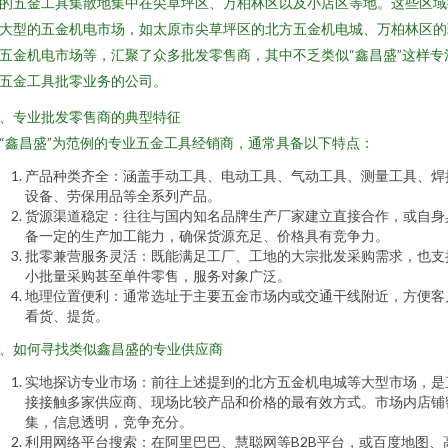
的五金工具集散地集中在尖草坪区、万柏林区以及小店区等地。这些区域
大型的五金机电市场，如太原市尖草坪区的北方五金机电城、万柏林区的
五金机电市场等，汇聚了众多批发零售商，其中不乏类似“鑫昌盛”这样专
五金工具批零业务的公司。
、专业批发零售商的典型特征
“鑫昌盛”为范例的专业五金工具经销商，通常具备以下特点：
产品种类齐全：涵盖手动工具、电动工具、气动工具、测量工具、焊
设备、劳保用品等全系列产品。
货源渠道稳定：往往与国内知名品牌生产厂家建立直接合作，或自身
备一定的生产加工能力，确保货源充足、价格具有竞争力。
批零兼营服务灵活：既能满足工厂、工地的大宗批发采购需求，也支
小批量采购甚至单件零售，服务对象广泛。
地理位置便利：通常选址于主要五金市场内或交通干线附近，方便客
看货、提货。
、如何寻找类似鑫昌盛的专业供应商
实地探访专业市场：前往上述提到的北方五金机电城等大型市场，是
接接触多家供应商、现场比较产品和价格的最有效方式。市场内店铺
集，信息透明，竞争充分。
利用网络平台搜索：在阿里巴巴、慧聪网等B2B平台，或百度地图、