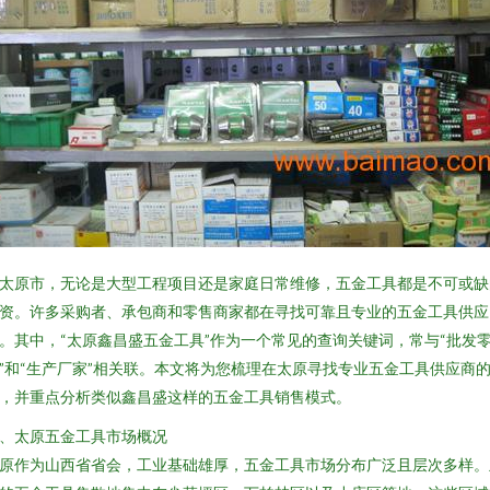
太原市，无论是大型工程项目还是家庭日常维修，五金工具都是不可或缺
资。许多采购者、承包商和零售商家都在寻找可靠且专业的五金工具供应
。其中，“太原鑫昌盛五金工具”作为一个常见的查询关键词，常与“批发
”和“生产厂家”相关联。本文将为您梳理在太原寻找专业五金工具供应商
，并重点分析类似鑫昌盛这样的五金工具销售模式。
、太原五金工具市场概况
原作为山西省省会，工业基础雄厚，五金工具市场分布广泛且层次多样。